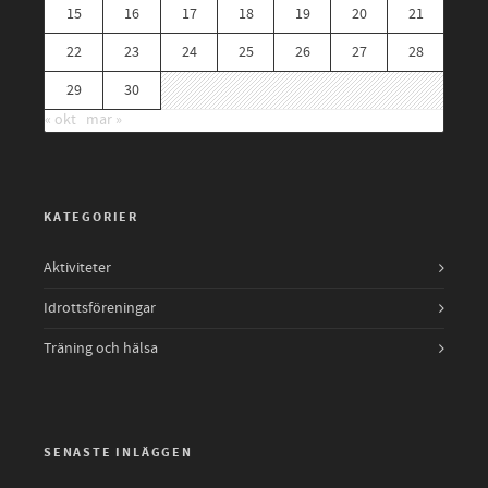
15
16
17
18
19
20
21
22
23
24
25
26
27
28
29
30
« okt
mar »
KATEGORIER
Aktiviteter
Idrottsföreningar
Träning och hälsa
SENASTE INLÄGGEN