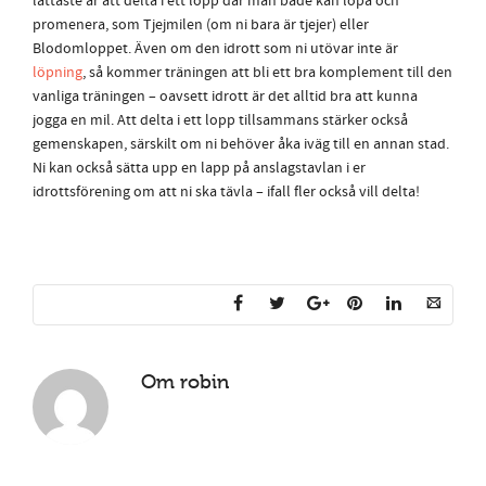
lättaste är att delta i ett lopp där man både kan löpa och
promenera, som Tjejmilen (om ni bara är tjejer) eller
Blodomloppet. Även om den idrott som ni utövar inte är
löpning
, så kommer träningen att bli ett bra komplement till den
vanliga träningen – oavsett idrott är det alltid bra att kunna
jogga en mil. Att delta i ett lopp tillsammans stärker också
gemenskapen, särskilt om ni behöver åka iväg till en annan stad.
Ni kan också sätta upp en lapp på anslagstavlan i er
idrottsförening om att ni ska tävla – ifall fler också vill delta!
Om
robin