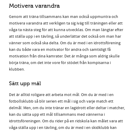
Motivera varandra
Genom att träna tillsammans kan man också uppmuntra och
motivera varandra att verkligen ta sig iväg till träningen eller att
våga ta nästa steg för att kunna utvecklas. Om man längtar efter
att ställa upp i en tävling, så underlättar det också om man har
vänner som också ska delta. Om du är med i en idrottsförening
kan du både vara en motivator för andra och samtidigt få
motivation från dina kamrater. Det är många som aldrig skulle
börja träna, om det inte vore för stödet från kompisarna i
klubben.
Sätt upp mål
Det är alltid roligare att arbeta mot mål. Om du är med i en
fotbollsklubb så blir serien ett mål i sig och varje match ett
delmål. Men, om du inte tränar en lagidrott eller deltar i matcher,
kan du sätta upp ett mål tillsammans med vännerna i
idrottsföreningen. Om du rider på en ridskola kan målet vara att
våga ställa upp i
en tävling, om du är med i en skidklubb kan